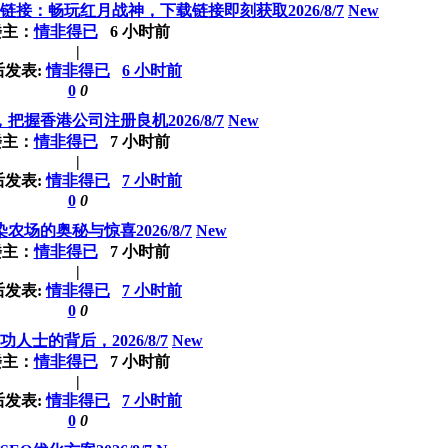
接：畅玩红月战神，下载链接即刻获取2026/8/7
New
楼主：
情非得已
6 小时前
|
后发表:
情非得已
6 小时前
0
0
把握香港公司注册良机2026/8/7
New
楼主：
情非得已
7 小时前
|
后发表:
情非得已
7 小时前
0
0
农场的奥秘与惊喜2026/8/7
New
楼主：
情非得已
7 小时前
|
后发表:
情非得已
7 小时前
0
0
人士的背后，2026/8/7
New
楼主：
情非得已
7 小时前
|
后发表:
情非得已
7 小时前
0
0