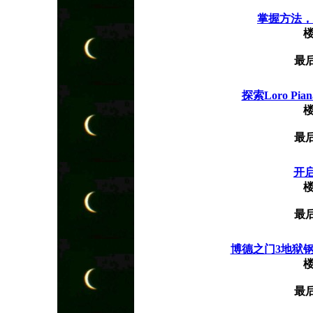
掌握方法，注
最
探索Loro Pi
最
开
最
博德之门3地狱钢怎
最