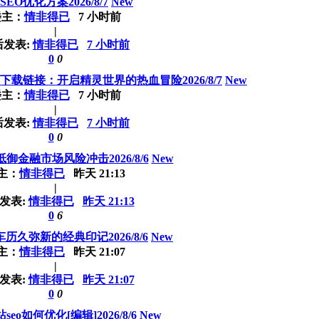
SEO优化方案2026/8/7
New
楼主：
情非得已
7 小时前
|
后发表:
情非得已
7 小时前
0
0
载链接：开启精灵世界的热血冒险2026/8/7
New
楼主：
情非得已
7 小时前
|
后发表:
情非得已
7 小时前
0
0
御金融市场风险冲击2026/8/6
New
主：
情非得已
昨天 21:13
|
发表:
情非得已
昨天 21:13
0
6
历久弥新的经典印记2026/8/6
New
主：
情非得已
昨天 21:07
|
发表:
情非得已
昨天 21:07
0
0
eo如何优化[编辑]2026/8/6
New