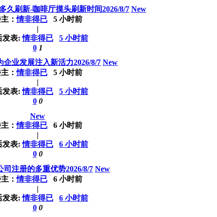
久刷新-咖啡厅摸头刷新时间2026/8/7
New
楼主：
情非得已
5 小时前
|
后发表:
情非得已
5 小时前
0
1
企业发展注入新活力2026/8/7
New
楼主：
情非得已
5 小时前
|
后发表:
情非得已
5 小时前
0
0
New
楼主：
情非得已
6 小时前
|
后发表:
情非得已
6 小时前
0
0
司注册的多重优势2026/8/7
New
楼主：
情非得已
6 小时前
|
后发表:
情非得已
6 小时前
0
0