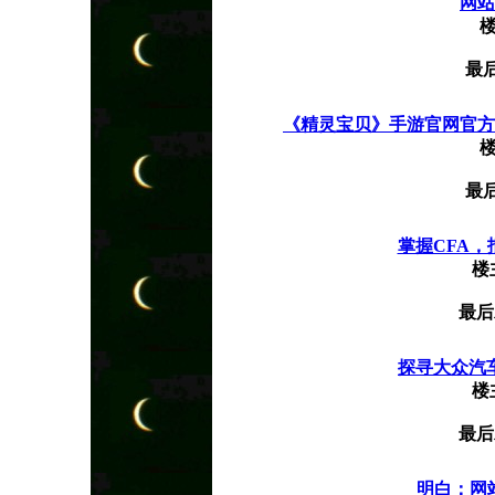
网站
最
《精灵宝贝》手游官网官方下
最
掌握CFA，抵
楼
最后
探寻大众汽车
楼
最后
明白：网站s