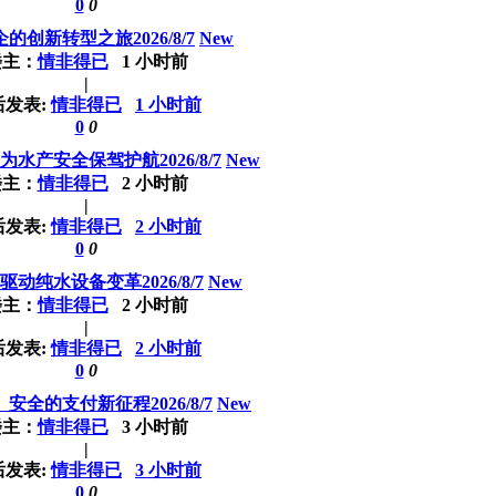
0
0
的创新转型之旅2026/8/7
New
楼主：
情非得已
1 小时前
|
后发表:
情非得已
1 小时前
0
0
水产安全保驾护航2026/8/7
New
楼主：
情非得已
2 小时前
|
后发表:
情非得已
2 小时前
0
0
动纯水设备变革2026/8/7
New
楼主：
情非得已
2 小时前
|
后发表:
情非得已
2 小时前
0
0
安全的支付新征程2026/8/7
New
楼主：
情非得已
3 小时前
|
后发表:
情非得已
3 小时前
0
0