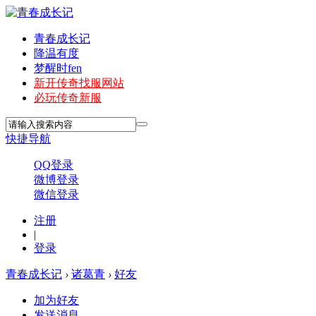
青春成长记
降温有度
梦醒时fen
新开传奇找服网站
必玩传奇新服
快捷导航
QQ登录
微博登录
微信登录
注册
|
登录
青春成长记
›
诸葛青
›
好友
加为好友
发送消息