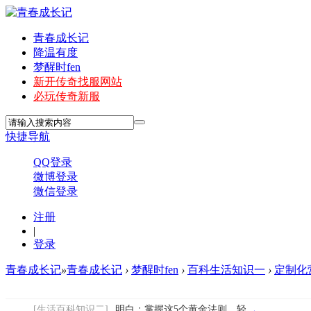
青春成长记
降温有度
梦醒时fen
新开传奇找服网站
必玩传奇新服
快捷导航
QQ登录
微博登录
微信登录
注册
|
登录
青春成长记
»
青春成长记
›
梦醒时fen
›
百科生活知识一
›
定制化营
[生活百科知识二]
明白：掌握这5个黄金法则，轻松优化你的网